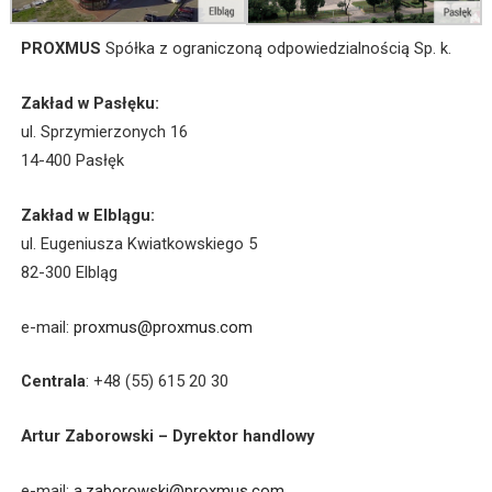
PROXMUS
Spółka z ograniczoną odpowiedzialnością Sp. k.
Zakład w Pasłęku:
ul. Sprzymierzonych 16
14-400 Pasłęk
Zakład w Elblągu:
ul. Eugeniusza Kwiatkowskiego 5
82-300 Elbląg
e-mail:
proxmus@proxmus.com
Centrala
: +48 (55) 615 20 30
Artur Zaborowski – Dyrektor handlowy
e-mail:
a.zaborowski@proxmus.com